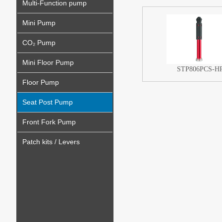
Multi-Function pump
Mini Pump
CO₂ Pump
Mini Floor Pump
STP806PCS-H
Floor Pump
Seat Post Pump
Front Fork Pump
Patch kits / Levers